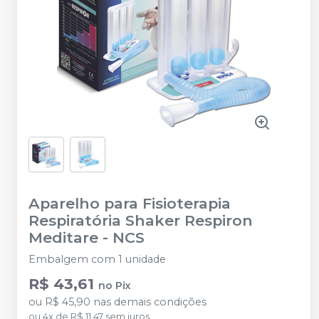
Aparelho para Fisioterapia
Respiratória Shaker Respiron
Meditare
-
NCS
Embalgem com 1 unidade
R$ 43,61
no
Pix
ou
R$ 45,90
nas demais condições
ou
4
x
de
R$ 11,47
sem juros