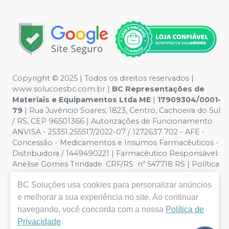
Copyright © 2025 | Todos os direitos reservados |
www.solucoesbc.com.br |
BC Representações de
Materiais e Equipamentos Ltda ME
|
17909304/0001-
79
| Rua Juvêncio Soares, 1823, Centro, Cachoeira do Sul
/ RS, CEP 96501366 | Autorizações de Funcionamento
ANVISA - 25351.255517/2022-07 / 1272637 702 - AFE -
Concessão - Medicamentos e Insumos Farmacêuticos -
Distribuidora / 1449490221 | Farmacêutico Responsável:
Anelise Gomes Trindade. CRF/RS nº 547718 RS | Política
de Privacidade e Segurança - Fotos meramente
BC Soluções
usa cookies para personalizar anúncios
ilustrativas - Os preços e condições da loja virtual estão
sujeitos a alterações. Em caso de divergência de preços
e melhorar a sua experiência no site. Ao continuar
no site, o valor válido é o do Carrinho de Compra. Não
navegando, você concorda com a nossa
Política de
vendemos por atacado por isso nos reservamos o
Privacidade
.
direito de não atender compras de grandes volumes