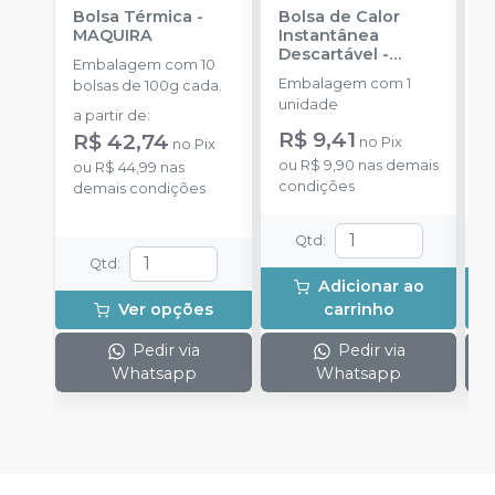
Bolsa Térmica
-
Bolsa de Calor
B
MAQUIRA
Instantânea
I
Descartável
-
P
Embalagem com 10
KINESIO SPORT
S
Embalagem com 1
E
bolsas de 100g cada.
unidade
u
a partir de
:
R$ 9,41
R
R$ 42,74
no
Pix
no
Pix
ou
R$ 9,90
nas demais
o
ou
R$ 44,99
nas
condições
d
demais condições
Qtd
:
Qtd
:
Adicionar ao
Ver opções
carrinho
Pedir via
Pedir via
Whatsapp
Whatsapp