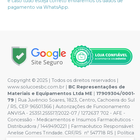
e caso tudo esteja correto enviaremos os dados de
pagamento via WhatsApp.
Copyright © 2025 | Todos os direitos reservados |
www.solucoesbc.com.br |
BC Representações de
Materiais e Equipamentos Ltda ME
|
17909304/0001-
79
| Rua Juvêncio Soares, 1823, Centro, Cachoeira do Sul
/ RS, CEP 96501366 | Autorizações de Funcionamento
ANVISA - 25351.255517/2022-07 / 1272637 702 - AFE -
Concessão - Medicamentos e Insumos Farmacêuticos -
Distribuidora / 1449490221 | Farmacêutico Responsável:
Anelise Gomes Trindade. CRF/RS nº 547718 RS | Política
de Privacidade e Segurança - Fotos meramente