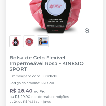
Bolsa de Gelo Flexível
Impermeável Rosa
-
KINESIO
SPORT
Embalagem com 1 unidade
Código do produto
:
KSIB-201
R$ 28,40
no
Pix
ou
R$ 29,90
nas demais condições
ou
2
x
de
R$ 14,95
sem juros