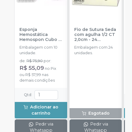
Esponja
Fio de Sutura Seda
B
Hemostática
com agulha 1/2 CT
M
Hemospon Cubo -
2,0cm - 24
E
10 unidades
-
unidades
-
Embalagem com 10
Embalagem com 24
b
MAQUIRA
SHALON
unidade.
unidades.
a
de
:
R$ 75,90
por
:
R$ 55,09
no
Pix
o
ou
R$ 57,99
nas
d
demais condições
Qtd
:
Adicionar ao
carrinho
Esgotado
Pedir via
Pedir via
Whatsapp
Whatsapp