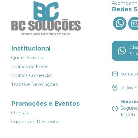
Acompanhe
Redes S
Ch
Institucional
51 
Quem Somos
Política de Frete
contat
Política Comercial
Trocas e Devoluções
R. Juvê
Horári
Promoções e Eventos
Segunda
Ofertas
12:00h
Cupons de Desconto