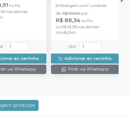
,91
no
Pix
Embalagem com 1 unidade.
,90
nas demais
de
:
R$ 103,90
por
:
es
R$ 88,34
no
Pix
ou
R$ 92,99
nas demais
condições
td
:
Qtd
:
cionar ao carrinho
Adicionar ao carrinho
dir via Whatsapp
Pedir via Whatsapp
gerir produtos