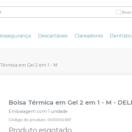
Busc
iossegurança
Descartáveis
Clareadores
Dentístic
 Térmica em Gel 2 em 1 - M
Bolsa Térmica em Gel 2 em 1 - M
-
DEL
Embalagem com 1 unidade
Código do produto
:
0001000367
Produto esgotado