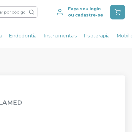
Faça seu login
ar por código
ou cadastre-se
a
Endodontia
Instrumentais
Fisioterapia
Mobil
LAMED