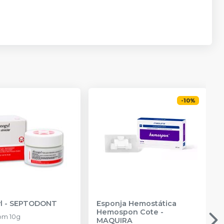
-
10
%
l
-
SEPTODONT
Esponja Hemostática
Hemospon Cote
-
om 10g
MAQUIRA