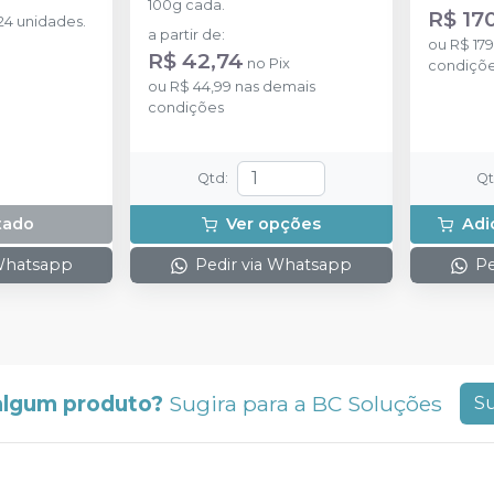
100g cada.
R$ 170
4 unidades.
a partir de
:
ou
R$ 179
R$ 42,74
no
Pix
condiçõ
ou
R$ 44,99
nas demais
condições
Qtd
:
Q
tado
Ver opções
Adi
 Whatsapp
Pedir via Whatsapp
Pe
algum produto?
Sugira para a
BC Soluções
Su