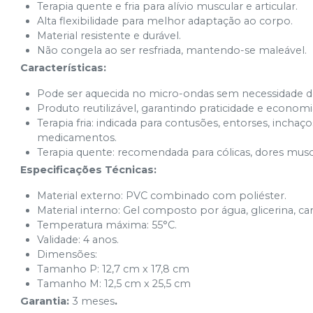
Terapia quente e fria para alívio muscular e articular.
Alta flexibilidade para melhor adaptação ao corpo.
Material resistente e durável.
Não congela ao ser resfriada, mantendo-se maleável.
Características:
Pode ser aquecida no micro-ondas sem necessidade 
Produto reutilizável, garantindo praticidade e economi
Terapia fria: indicada para contusões, entorses, incha
medicamentos.
Terapia quente: recomendada para cólicas, dores muscu
Especificações Técnicas:
Material externo: PVC combinado com poliéster.
Material interno: Gel composto por água, glicerina, ca
Temperatura máxima: 55°C.
Validade: 4 anos.
Dimensões:
Tamanho P: 12,7 cm x 17,8 cm
Tamanho M: 12,5 cm x 25,5 cm
Garantia:
3 meses
.