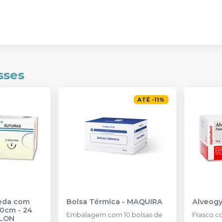
sses
ATÉ
-
11
%
Seda com
Bolsa Térmica
-
MAQUIRA
Alveogy
,0cm - 24
Embalagem com 10 bolsas de
Frasco c
LON