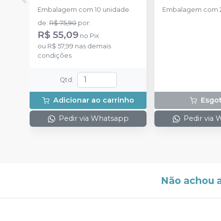
Embalagem com 10 unidade.
Embalagem com 2
de
:
R$ 75,90
por
:
R$ 55,09
no
Pix
ou
R$ 57,99
nas demais
condições
Qtd
:
Adicionar ao carrinho
Esgo
Pedir via Whatsapp
Pedir via
Não achou 