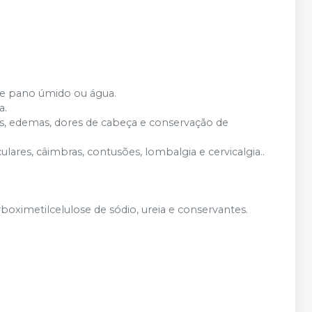
de pano úmido ou água.
a.
ços, edemas, dores de cabeça e conservação de
lares, câimbras, contusões, lombalgia e cervicalgia..
rboximetilcelulose de sódio, ureia e conservantes.