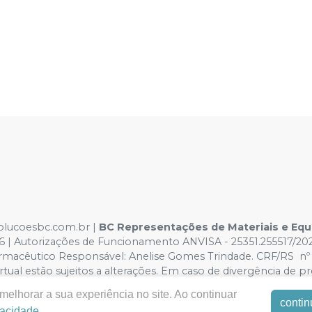
solucoesbc.com.br |
BC Representações de Materiais e Eq
366 | Autorizações de Funcionamento ANVISA - 25351.255517/2
armacêutico Responsável: Anelise Gomes Trindade. CRF/RS nº 5
rtual estão sujeitos a alterações. Em caso de divergência de pr
reito de não atender compras de grandes volumes pelo site.
elhorar a sua experiência no site. Ao continuar
contin
vacidade
.