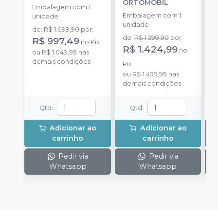
ORTOMOBIL
e
Embalagem com 1
D
Embalagem com 1
E
unidade
D
unidade
C
de
:
R$ 1.099,90
por
:
D
de
:
R$ 1.599,90
por
:
R
R$ 997,49
no
Pix
i
R$ 1.424,99
no
o
ou
R$ 1.049,99
nas
d
demais condições
Pix
ou
R$ 1.499,99
nas
demais condições
Qtd
:
Qtd
:
Adicionar ao
Adicionar ao
carrinho
carrinho
Pedir via
Pedir via
Whatsapp
Whatsapp