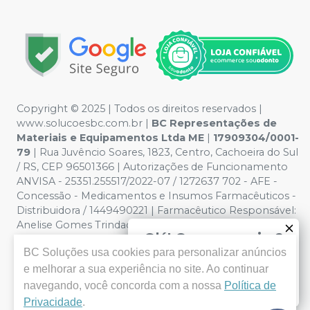
Copyright © 2025 | Todos os direitos reservados |
www.solucoesbc.com.br |
BC Representações de
Materiais e Equipamentos Ltda ME
|
17909304/0001-
79
| Rua Juvêncio Soares, 1823, Centro, Cachoeira do Sul
/ RS, CEP 96501366 | Autorizações de Funcionamento
ANVISA - 25351.255517/2022-07 / 1272637 702 - AFE -
Concessão - Medicamentos e Insumos Farmacêuticos -
Distribuidora / 1449490221 | Farmacêutico Responsável:
Anelise Gomes Trindade. CRF/RS nº 547718 RS | Política
Olá! Quer negociar?
de Privacidade e Segurança - Fotos meramente
BC Soluções
usa cookies para personalizar anúncios
ilustrativas - Os preços e condições da loja virtual estão
Clique aqui para falar conosco
sujeitos a alterações. Em caso de divergência de preços
e melhorar a sua experiência no site. Ao continuar
Enviar mensagem
no site, o valor válido é o do Carrinho de Compra. Não
navegando, você concorda com a nossa
Política de
vendemos por atacado por isso nos reservamos o
Privacidade
.