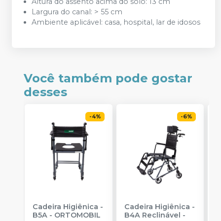
Altura do assento acima do solo: 13 cm
Largura do canal: > 55 cm
Ambiente aplicável: casa, hospital, lar de idosos
Você também pode gostar
desses
-
4
%
-
6
%
Cadeira Higiênica -
Cadeira Higiênica -
C
B5A
-
ORTOMOBIL
B4A Reclinável
-
H