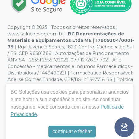
Copyright © 2025 | Todos os direitos reservados |
www.solucoesbc.com.br |
BC Representações de
Materiais e Equipamentos Ltda ME
|
17909304/0001-
79
| Rua Juvêncio Soares, 1823, Centro, Cachoeira do Sul
/ RS, CEP 96501366 | Autorizações de Funcionamento
ANVISA - 25351.255517/2022-07 / 1272637 702 - AFE -
Concessão - Medicamentos e Insumos Farmacêuticos -
Distribuidora / 1449490221 | Farmacêutico Responsável:
Anelise Gomes Trindade. CRF/RS nº 547718 RS | Política
de Privacidade e Segurança - Fotos meramente
BC Soluções
usa cookies para personalizar anúncios
ilustrativas - Os preços e condições da loja virtual estão
sujeitos a alterações. Em caso de divergência de preços
e melhorar a sua experiência no site. Ao continuar
no site, o valor válido é o do Carrinho de Compra. Não
navegando, você concorda com a nossa
Política de
vendemos por atacado por isso nos reservamos o
Privacidade
.
direito de não atender compras de grandes volumes
pelo site.
continuar e fechar