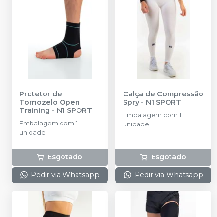
Protetor de
Calça de Compressão
Tornozelo Open
Spry
-
N1 SPORT
Training
-
N1 SPORT
Embalagem com 1
Embalagem com 1
unidade
unidade
Esgotado
Esgotado
Pedir via Whatsapp
Pedir via Whatsapp