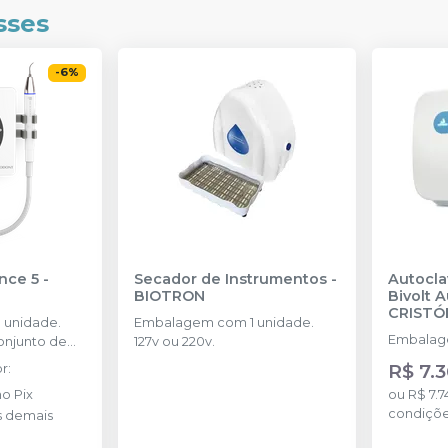
sses
-
6
%
USE CU
nce 5
-
Secador de Instrumentos
-
Autoclav
BIOTRON
Bivolt 
CRISTÓ
 unidade.
Embalagem com 1 unidade.
Embalage
njunto de
127v ou 220v.
as no kit: 2
R$ 7.3
or
:
G2, 1 ponta
no
Pix
ou
R$ 7.7
condiçõ
 demais