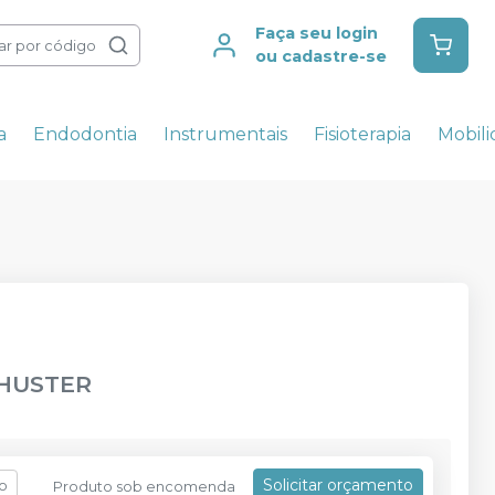
Faça seu login
ar por código
ou cadastre-se
a
Endodontia
Instrumentais
Fisioterapia
Mobil
HUSTER
Solicitar orçamento
fo
Produto sob encomenda