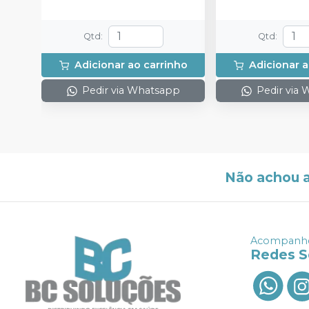
Qtd
:
Qtd
:
Adicionar ao carrinho
Adicionar a
Pedir via Whatsapp
Pedir via
Não achou 
Acompanhe
Redes S