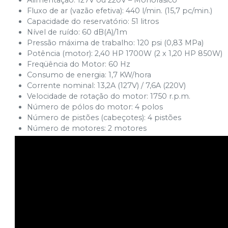
Alimentação: 127V ou 220V – Monofásico
Fluxo de ar (vazão efetiva): 440 l/min. (15,7 pc/min.)
Capacidade do reservatório: 51 litros
Nível de ruído: 60 dB(A)/1m
Pressão máxima de trabalho: 120 psi (0,83 MPa)
Potência (motor): 2,40 HP 1700W (2 x 1,20 HP 850W)
Freqüência do Motor: 60 Hz
Consumo de energia: 1,7 KW/hora
Corrente nominal: 13,2A (127V) / 7,6A (220V)
Velocidade de rotação do motor: 1750 r.p.m.
Número de pólos do motor: 4 polos
Número de pistões (cabeçotes): 4 pistões
Número de motores: 2 motores