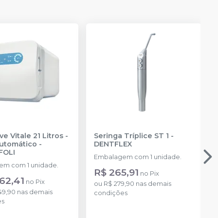
POM ESPECIAL
e Vitale 21 Litros -
Seringa Tríplice ST 1
-
Automático
-
DENTFLEX
FOLI
Embalagem com 1 unidade.
m com 1 unidade.
R$ 265,91
no
Pix
62,41
no
Pix
ou
R$ 279,90
nas demais
49,90
nas demais
condições
es