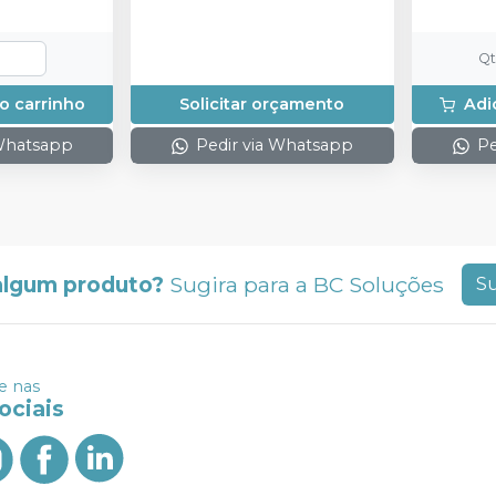
Q
o carrinho
Solicitar orçamento
Adi
 Whatsapp
Pedir via Whatsapp
Pe
algum produto?
Sugira para a
BC Soluções
Su
 nas
ociais