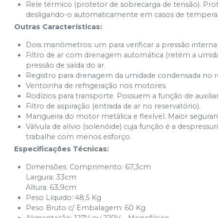
Rele térmico (protetor de sobrecarga de tensão). Pr
desligando-o automaticamente em casos de temperatu
Outras Características:
Dois manômetros: um para verificar a pressão interna d
Filtro de ar com drenagem automática (retém a umidad
pressão de saída do ar.
Registro para drenagem da umidade condensada no rese
Ventoinha de refrigeração nos motores.
Rodízios​ para transporte. Possuem a função de auxili
Filtro de aspiração (entrada de ar no reservatório).
Mangueira do motor metálica e flexível. Maior seguranç
Válvula de alívio (solenóide) cuja função é a despre
trabalhe com menos esforço.
Especificações Técnicas:
Dimensões: Comprimento: 67,3cm
Largura: 33cm
Altura: 63,9cm
Peso Líquido: 48,5 Kg
Peso Bruto c/ Embalagem: 60 Kg