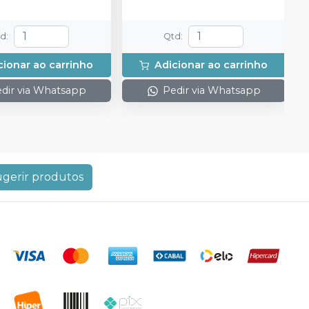
td
:
Qtd
:
cionar ao carrinho
Adicionar ao carrinho
dir via Whatsapp
Pedir via Whatsapp
gerir produtos