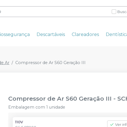
Busc
iossegurança
Descartáveis
Clareadores
Dentístic
e Ar
Compressor de Ar S60 Geração III
Compressor de Ar S60 Geração III
-
SC
Embalagem com 1 unidade
110V
Ver in