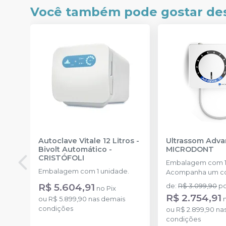
Você também pode gostar de
USE CUPOM ESPECIAL
Autoclave Vitale 12 Litros -
Ultrassom Adva
Bivolt Automático
-
MICRODONT
CRISTÓFOLI
Embalagem com 1
Embalagem com 1 unidade.
Acompanha um co
cinco pontas inclus
R$ 5.604,91
de
:
R$ 3.099,90
p
no
Pix
pontas G1, 1 ponta 
R$ 2.754,91
ou
R$ 5.899,90
nas demais
G4 e 1 ponta P1.
condições
ou
R$ 2.899,90
nas
condições