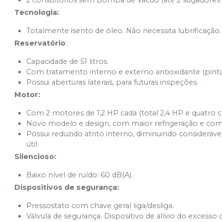
2 consultórios sem Bomba de Vácuo (até 2 sugadores 
Tecnologia:
Totalmente isento de óleo. Não necessita lubrificação.
Reservatório
:
Capacidade de 51 litros.
Com tratamento interno e externo antioxidante (pintur
Possui aberturas laterais, para futuras inspeções.
Motor:
Com 2 motores de 1,2 HP cada (total 2,4 HP e quatro c
Novo modelo e design, com maior refrigeração e co
Possui reduzido atrito interno, diminuindo consider
útil.
Silencioso:
Baixo nível de ruído: 60 dB(A).
Dispositivos de segurança:
Pressostato com chave geral liga/desliga.
Válvula de segurança. Dispositivo de alívio do excesso 