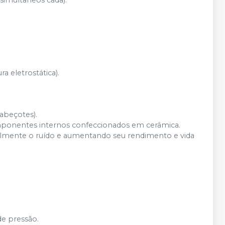
simultâneos cada).
a eletrostática).
abeçotes).
mponentes internos confeccionados em cerâmica.
avelmente o ruído e aumentando seu rendimento e vida
de pressão.