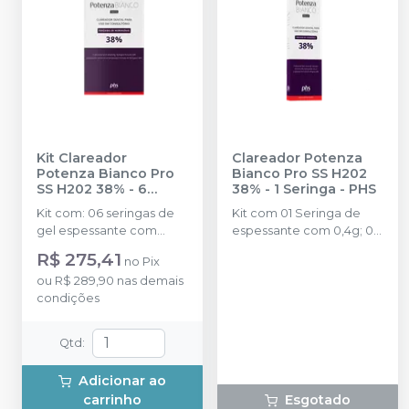
Kit Clareador
Clareador Potenza
Potenza Bianco Pro
Bianco Pro SS H202
SS H202 38% - 6
38% - 1 Seringa
-
PHS
Seringas
-
PHS
Kit com: 06 seringas de
Kit com 01 Seringa de
gel espessante com
espessante com 0,4g; 01
0,4g; 06 Seringas de
Seringa de Peróxido de
R$ 275,41
no
Pix
Peróxido de Hidrogênio
Hidrogênio com 1,3g; 01
ou
R$ 289,90
nas demais
com 1,3g; 01 Frasco de
Frasco de Neutralizante
condições
Neutralizante com 10g; 01
com 10g; 01 Seringa de
Seringa de barreira
barreira gengival com
gengival com 2,5g; 08
2,5g; 02 Ponteiras de
Qtd
:
Ponteiras de aplicação;
aplicação; 01 Instrução
01 Instrução de uso para
de uso para o
Adicionar ao
o profissional.
profissional.
carrinho
Esgotado