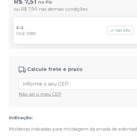
R$ 7,51
no
Pix
ou
R$ 7,90
nas demais condições
S-2
Ver info
Cód.
3582
Calcule frete e prazo
Não sei o meu CEP
Indicação:
Moldeiras indicadas para moldagem da arcada de edentad