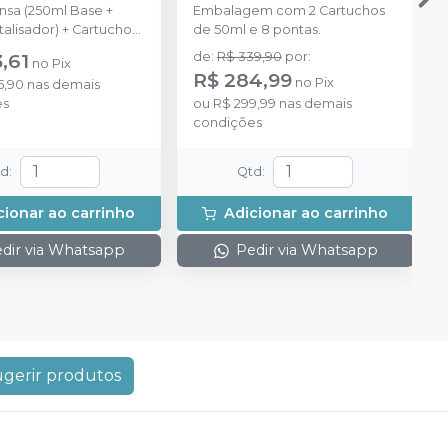
nsa (250ml Base +
Embalagem com 2 Cartuchos
alisador) + Cartucho
de 50ml e 8 pontas.
stura de Pasta Fluida
,61
de
:
R$ 339,90
por
:
no
Pix
com 50ml + 6 pontas
R$ 284,99
no
Pix
5,90
nas demais
ras + 6 pontas
es
ou
R$ 299,99
nas demais
condições
td
:
Qtd
:
cionar ao carrinho
Adicionar ao carrinho
dir via Whatsapp
Pedir via Whatsapp
gerir produtos