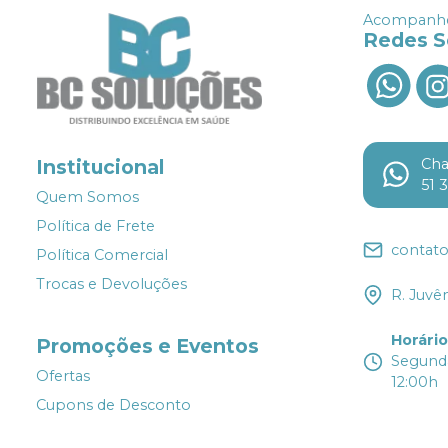
Acompanhe
Redes S
Ch
Institucional
51 
Quem Somos
Política de Frete
contat
Política Comercial
Trocas e Devoluções
R. Juvê
Horári
Promoções e Eventos
Segunda
Ofertas
12:00h
Cupons de Desconto