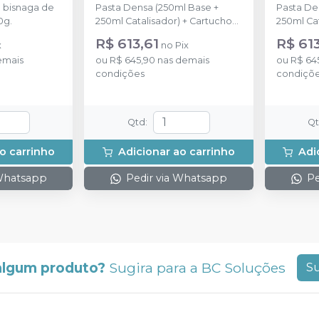
 bisnaga de
Pasta Densa (250ml Base +
Pasta De
0g.
250ml Catalisador) + Cartucho
250ml Cat
de automistura de Pasta Fluida
de automi
R$ 613,61
R$ 613
x
no
Pix
Leve com 50ml + 6 pontas
Regular 
emais
ou
R$ 645,90
nas demais
ou
R$ 64
misturadoras + 6 pontas
misturado
condições
condiçõ
intraorais
intraorais
Qtd
:
Q
o carrinho
Adicionar ao carrinho
Adi
 Whatsapp
Pedir via Whatsapp
Pe
algum produto?
Sugira para a
BC Soluções
Su