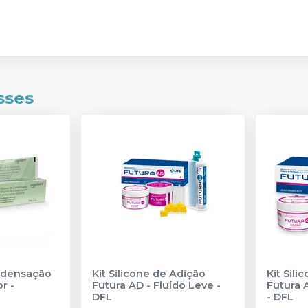
sses
ndensação
Kit Silicone de Adição
Kit Sili
or
-
Futura AD - Fluído Leve
-
Futura 
DFL
-
DFL