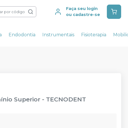
Faça seu login
ar por código
ou cadastre-se
a
Endodontia
Instrumentais
Fisioterapia
Mobil
ínio Superior
-
TECNODENT