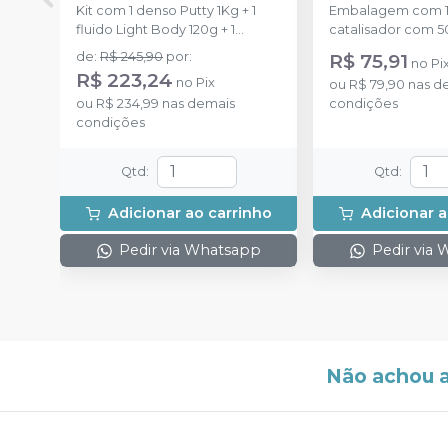
Kit com 1 denso Putty 1Kg + 1
Embalagem com 1
fluido Light Body 120g + 1
catalisador com 5
catalisador 60ml.
de
:
R$ 245,90
por
:
R$ 75,91
no
Pi
R$ 223,24
no
Pix
ou
R$ 79,90
nas d
ou
R$ 234,99
nas demais
condições
condições
Qtd
:
Qtd
:
Adicionar ao carrinho
Adicionar a
Pedir via Whatsapp
Pedir via
Não achou 