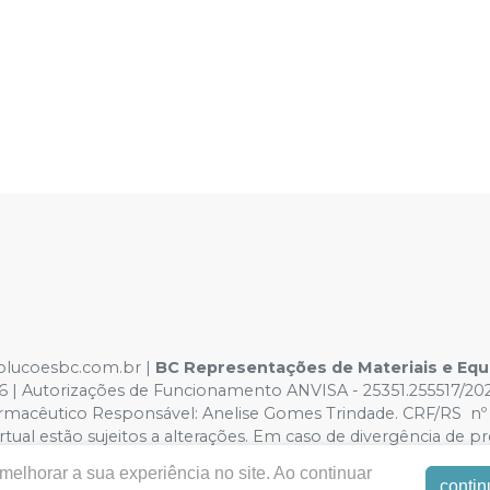
solucoesbc.com.br |
BC Representações de Materiais e Eq
366 | Autorizações de Funcionamento ANVISA - 25351.255517/2
armacêutico Responsável: Anelise Gomes Trindade. CRF/RS nº 5
rtual estão sujeitos a alterações. Em caso de divergência de pr
reito de não atender compras de grandes volumes pelo site.
elhorar a sua experiência no site. Ao continuar
contin