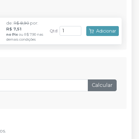
de
:
R$ 8,90
por
:
R$ 7,51
Adicionar
Qtd
:
no
Pix
ou
R$ 7,90
nas
demais condições
Calcular
os.