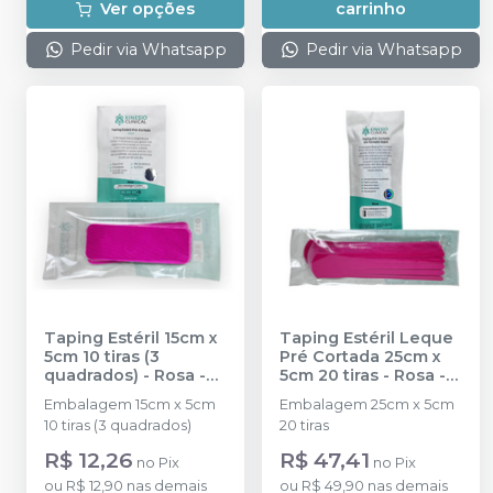
Ver opções
carrinho
Pedir via Whatsapp
Pedir via Whatsapp
Taping Estéril 15cm x
Taping Estéril Leque
5cm 10 tiras (3
Pré Cortada 25cm x
quadrados) - Rosa
-
5cm 20 tiras - Rosa
-
KINESIO SPORT
KINESIO SPORT
Embalagem 15cm x 5cm
Embalagem 25cm x 5cm
10 tiras (3 quadrados)
20 tiras
R$ 12,26
R$ 47,41
no
Pix
no
Pix
ou
R$ 12,90
nas demais
ou
R$ 49,90
nas demais