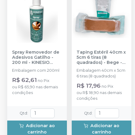
Spray Removedor de
Taping Estéril 40cm x
Adesivos Gatilho -
5cm 6 tiras (8
200 ml
-
KINESIO
quadrados) - Bege
-
SPORT
KINESIO SPORT
Embalagem com 200ml
Embalagem 40cm x 5cm
6 tiras (8 quadrados)
R$ 62,61
no
Pix
R$ 17,96
no
Pix
ou
R$ 65,90
nas demais
condições
ou
R$ 18,90
nas demais
condições
Qtd
:
Qtd
:
Adicionar ao
Adicionar ao
carrinho
carrinho