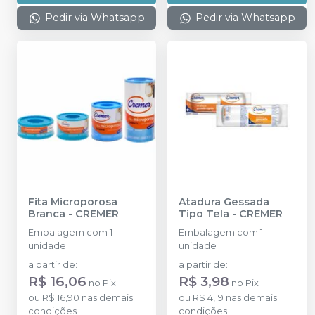
Pedir via Whatsapp
Pedir via Whatsapp
Fita Microporosa
Atadura Gessada
Branca
-
CREMER
Tipo Tela
-
CREMER
Embalagem com 1
Embalagem com 1
unidade.
unidade
a partir de
:
a partir de
:
R$ 16,06
R$ 3,98
no
Pix
no
Pix
ou
R$ 16,90
nas demais
ou
R$ 4,19
nas demais
condições
condições