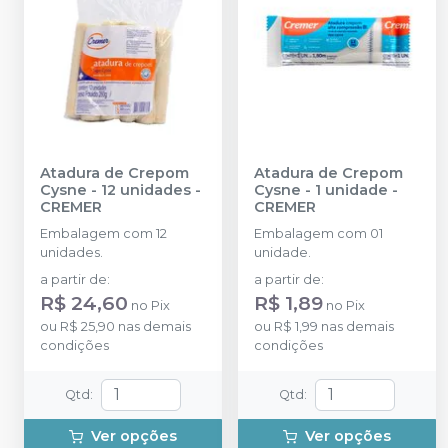
Atadura de Crepom
Atadura de Crepom
Cysne - 12 unidades
-
Cysne - 1 unidade
-
CREMER
CREMER
Embalagem com 12
Embalagem com 01
unidades.
unidade.
a partir de
:
a partir de
:
R$ 24,60
R$ 1,89
no
Pix
no
Pix
ou
R$ 25,90
nas demais
ou
R$ 1,99
nas demais
condições
condições
Qtd
:
Qtd
:
Ver opções
Ver opções